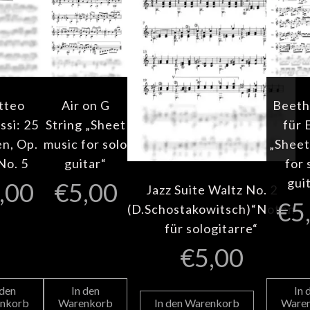
tteo
Air on G
Beeth
ssi: 25
String „Sheet
für 
n, Op.
music for solo
„Sheet
No. 5
guitar“
for 
gui
,00
€
5,00
Jazz Suite Waltz No. 2
€
5
(D.Schostakowitsch)“Noten
für sologitarre“
€
5,00
 den
In den
In 
nkorb
Warenkorb
In den Warenkorb
Ware