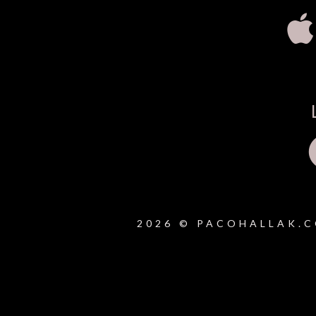
2026 © PACOHALLAK.C
{{playListTitle}}