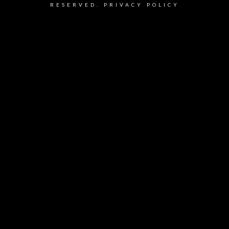
RESERVED.
PRIVACY POLICY
{{playListTitle}}
pause
play
{{ index + 1 }}
{{ track.track_title }}
{{
track.album_title }}
{{ track.lenght }}
{{getSVG(store.sr_icon_file)}}
{{button.podcast_button_name}}